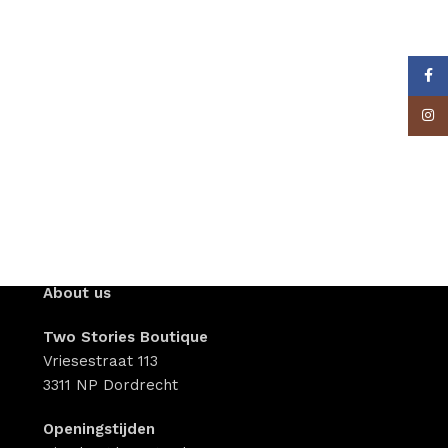
Face
Insta
About us
Two Stories Boutique
Vriesestraat 113
3311 NP Dordrecht
Openingstijden