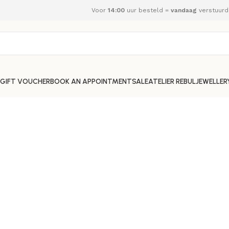
Voor
14:00
uur besteld =
vandaag
verstuurd
GIFT VOUCHER
BOOK AN APPOINTMENT
SALE
ATELIER REBUL
JEWELLER