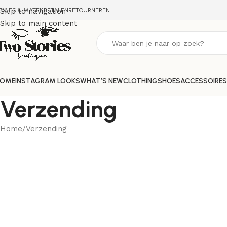
DVIES & MATEN
Skip to navigation
BETALEN
RETOURNEREN
Skip to main content
OME
INSTAGRAM LOOKS
WHAT’S NEW
CLOTHING
SHOES
ACCESSOIRES
Verzending
Home
Verzending