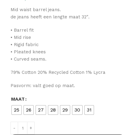
Mid waist barrel jeans.
de jeans heeft een lengte maat 32″.
• Barrel fit
• Mid rise
• Rigid fabric
• Pleated knees
• Curved seams.
79% Cotton 20% Recycled Cotton 1% Lycra
Pasvorm: valt goed op maat.
MAAT
25
26
27
28
29
30
31