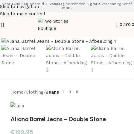
Voor
14:00
uur besteld =
vandaag
verzonden &
gratis
verzending vanaf
Skip to navigation
€100,-
Skip to main content
0
/
€
0,
Click to enlarge
Home
Clothing
Jeans
Aliana Barrel Jeans – Double Stone
€
199,95