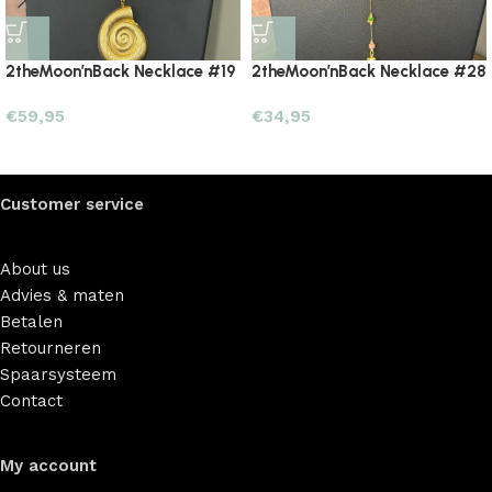
2theMoon’nBack Necklace #19
2theMoon’nBack Necklace #28
€
59,95
€
34,95
Customer service
About us
Advies & maten
Betalen
Retourneren
Spaarsysteem
Contact
My account