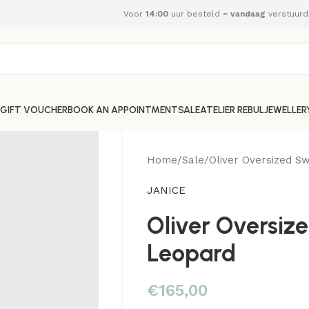
Voor
14:00
uur besteld =
vandaag
verstuurd
GIFT VOUCHER
BOOK AN APPOINTMENT
SALE
ATELIER REBUL
JEWELLER
Home
Sale
Oliver Oversized S
JANICE
Oliver Oversiz
Leopard
€
165,00