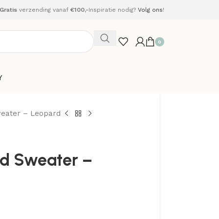
Gratis
verzending vanaf
€100,-
Inspiratie nodig?
Volg ons
!
0
Y
weater – Leopard
ed Sweater –