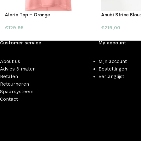
Alaria Top – Orange
Anubi Stripe Blous
€
129,95
€
219,00
Customer service
My account
About us
Mijn account
Advies & maten
Bestellingen
Betalen
Verlanglijst
Retourneren
Spaarsysteem
Contact