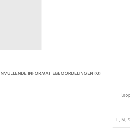
NVULLENDE INFORMATIE
BEOORDELINGEN (0)
leo
L
,
M
,