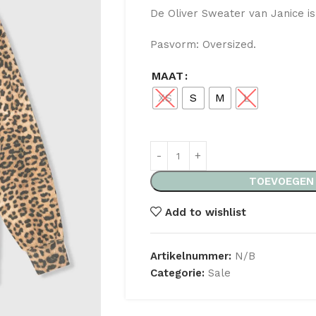
De Oliver Sweater van Janice is
Pasvorm: Oversized.
MAAT
XS
S
M
L
TOEVOEGEN
Add to wishlist
Artikelnummer:
N/B
Categorie:
Sale