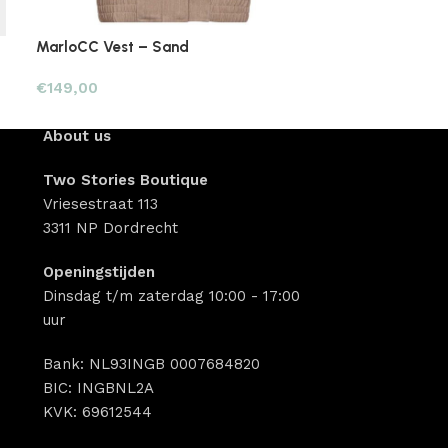
MarloCC Vest – Sand
Lotus Blouse –
€
149,00
€
139,90
About us
Two Stories Boutique
Vriesestraat 113
3311 NP Dordrecht
Openingstijden
Dinsdag t/m zaterdag 10:00 - 17:00
uur
Bank: NL93INGB 0007684820
BIC: INGBNL2A
KVK: 69612544