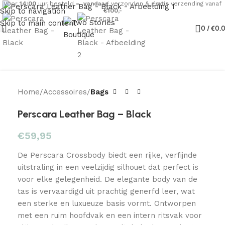
Voor
14:00
uur besteld =
vandaag
verzonden &
gratis
verzending vanaf
Skip to navigation
€100,-
Skip to main content
0
/
€
0,
Home
Accessoires
Bags
Perscara Leather Bag – Black
€
59,95
De Perscara Crossbody biedt een rijke, verfijnde
uitstraling in een veelzijdig silhouet dat perfect is
voor elke gelegenheid. De elegante body van de
tas is vervaardigd uit prachtig generfd leer, wat
een sterke en luxueuze basis vormt. Ontworpen
met een ruim hoofdvak en een intern ritsvak voor