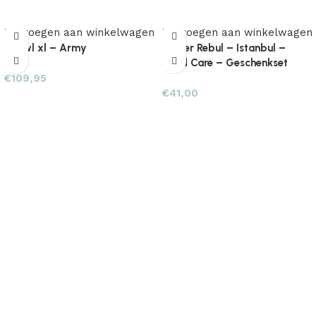
Toevoegen aan winkelwagen
Toevoegen aan winkelwagen
Shawl xl – Army
Atelier Rebul – Istanbul –
Hand Care – Geschenkset
€
109,95
€
41,00