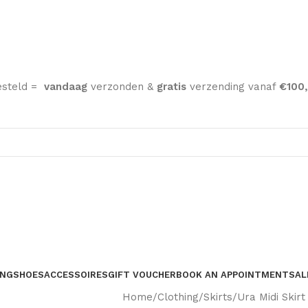
esteld =
vandaag
verzonden &
gratis
verzending vanaf
€100,
ING
SHOES
ACCESSOIRES
GIFT VOUCHER
BOOK AN APPOINTMENT
SAL
Home
Clothing
Skirts
Ura Midi Skir