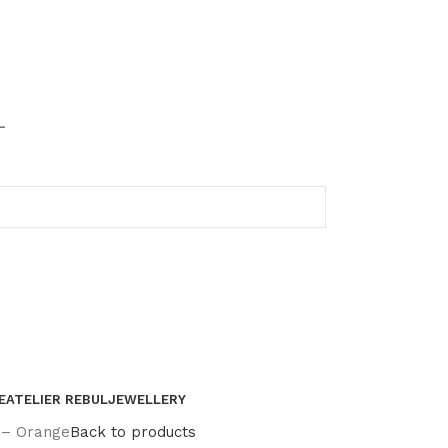
-
E
ATELIER REBUL
JEWELLERY
t – Orange
Back to products