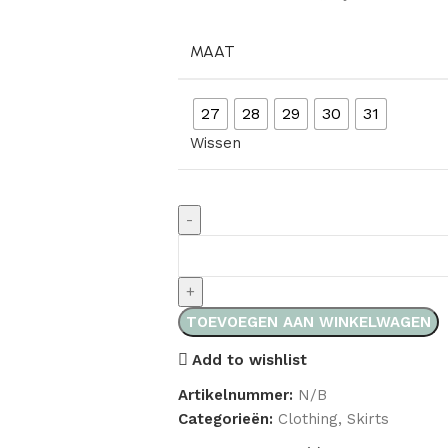
MAAT
27
28
29
30
31
Wissen
TOEVOEGEN AAN WINKELWAGEN
Add to wishlist
Artikelnummer:
N/B
Categorieën:
Clothing
,
Skirts