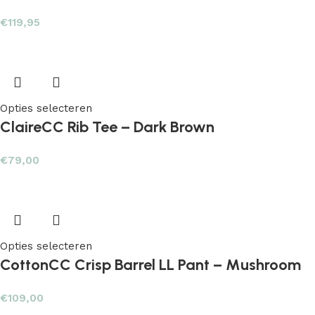
€
119,95
Opties selecteren
ClaireCC Rib Tee – Dark Brown
€
79,00
Opties selecteren
CottonCC Crisp Barrel LL Pant – Mushroom
€
109,00