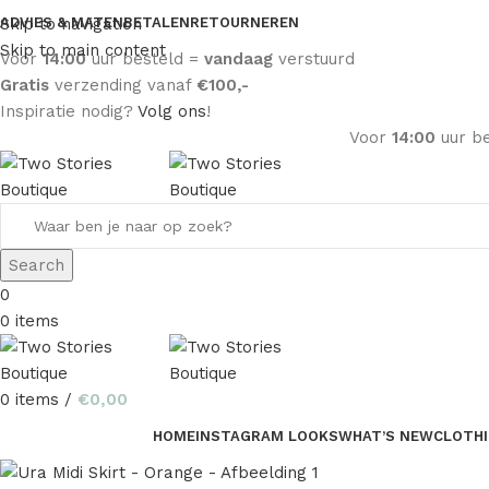
Skip to navigation
ADVIES & MATEN
BETALEN
RETOURNEREN
Skip to main content
Voor
14:00
uur besteld =
vandaag
verstuurd
Gratis
verzending vanaf
€100,-
Inspiratie nodig?
Volg ons
!
Voor
14:00
uur b
Search
0
0
items
0
items
/
€
0,00
HOME
INSTAGRAM LOOKS
WHAT’S NEW
CLOTH