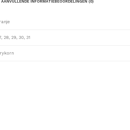
AANVULLENDE INFORMATIE
BEOORDELINGEN (0)
ranje
7
,
28
,
29
,
30
,
31
rykorn