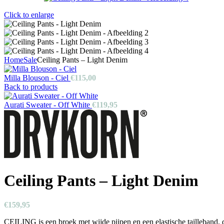
Click to enlarge
Home
Sale
Ceiling Pants – Light Denim
Milla Blouson - Ciel
€
115,00
Back to products
Aurati Sweater - Off White
€
119,95
Ceiling Pants – Light Denim
€
159,95
CEILING is een broek met wijde pijpen en een elastische tailleband, 