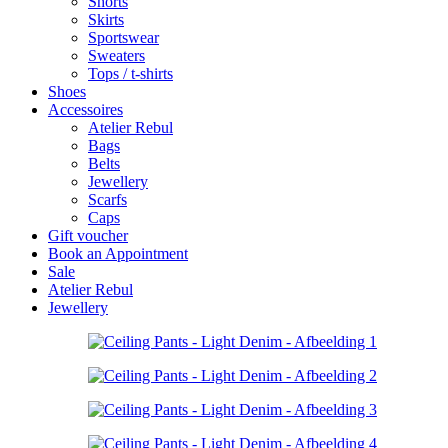
Shorts
Skirts
Sportswear
Sweaters
Tops / t-shirts
Shoes
Accessoires
Atelier Rebul
Bags
Belts
Jewellery
Scarfs
Caps
Gift voucher
Book an Appointment
Sale
Atelier Rebul
Jewellery