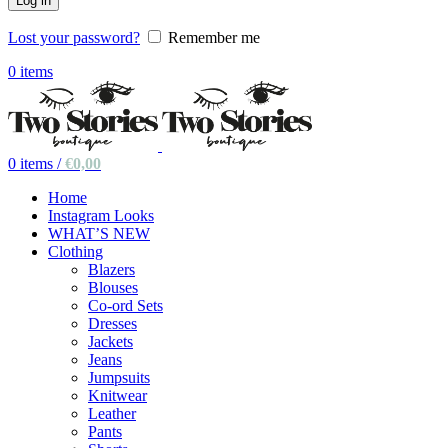
Log in
Lost your password?
Remember me
0
items
0
items
/
€
0,00
Home
Instagram Looks
WHAT’S NEW
Clothing
Blazers
Blouses
Co-ord Sets
Dresses
Jackets
Jeans
Jumpsuits
Knitwear
Leather
Pants