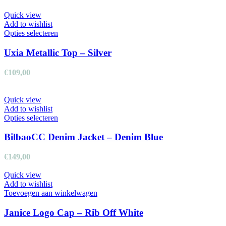
optie
kan
Quick view
gekozen
Add to wishlist
worden
Dit
Opties selecteren
op
product
de
heeft
Uxia Metallic Top – Silver
productpagina
meerdere
variaties.
€
109,00
Deze
optie
kan
Quick view
gekozen
Add to wishlist
worden
Dit
Opties selecteren
op
product
de
heeft
BilbaoCC Denim Jacket – Denim Blue
productpagina
meerdere
variaties.
€
149,00
Deze
optie
Quick view
kan
Add to wishlist
gekozen
Toevoegen aan winkelwagen
worden
op
Janice Logo Cap – Rib Off White
de