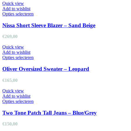
kan
Quick view
gekozen
Add to wishlist
worden
Dit
Opties selecteren
op
product
de
heeft
Nissa Short Sleeve Blazer – Sand Beige
productpagina
meerdere
variaties.
€
269,00
Deze
optie
Quick view
kan
Add to wishlist
gekozen
Dit
Opties selecteren
worden
product
op
heeft
Oliver Oversized Sweater – Leopard
de
meerdere
productpagina
variaties.
€
165,00
Deze
optie
Quick view
kan
Add to wishlist
gekozen
Dit
Opties selecteren
worden
product
op
heeft
Two Tone Patch Tall Jeans – Blue/Grey
de
meerdere
productpagina
variaties.
€
150,00
Deze