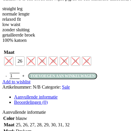
straight leg
normale lengte
relaxed fit
low waist
zonder sluiting
getailleerde broek
100% katoen
Maat
25
26
27
28
29
30
31
32
Ceiling Pants - Light Denim aantal
TOEVOEGEN AAN WINKELWAGEN
Add to wishlist
Artikelnummer:
N/B
Categorie:
Sale
Aanvullende informatie
Beoordelingen (0)
Aanvullende informatie
Color
blauw
Maat
25
,
26
,
27
,
28
,
29
,
30
,
31
,
32