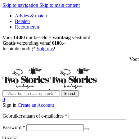
Skip to navigation
Skip to main content
Advies & maten
Betalen
Retourneren
Voor
14:00
uur besteld =
vandaag
verstuurd
Gratis
verzending vanaf
€100,-
Inspiratie nodig?
Volg ons
!
Voo
Search
0
Sign in
Create an Account
Vereist
Gebruikersnaam of e-mailadres
*
Vereist
Password
*