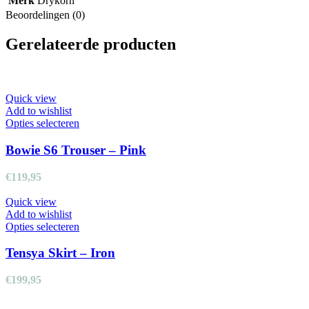
Merk
Drykorn
Beoordelingen (0)
Gerelateerde producten
Quick view
Add to wishlist
Dit
Opties selecteren
product
heeft
Bowie S6 Trouser – Pink
meerdere
variaties.
€
119,95
Deze
optie
Quick view
kan
Add to wishlist
gekozen
Dit
Opties selecteren
worden
product
op
heeft
Tensya Skirt – Iron
de
meerdere
productpagina
variaties.
€
199,95
Deze
optie