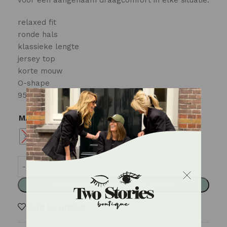
voor een aangenaam draagcomfort in elke situatie.
relaxed fit
ronde hals
klassieke lengte
jersey top
korte mouw
O-shape
95% katoen 5% elastaan
MAAT
XS
S
M
L
XL
TOEVOEGEN AAN WINKELWAGEN
Add to wishlist