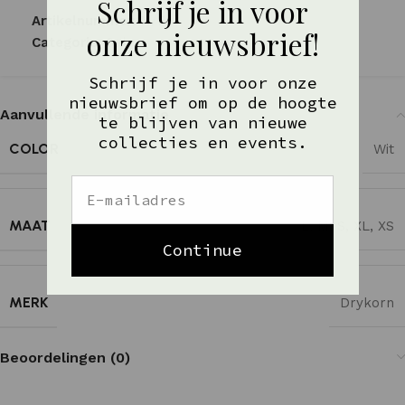
Artikelnummer:
N/B
Categorie:
Sale
Aanvullende informatie
COLOR
Wit
MAAT
L
,
M
,
S
,
XL
,
XS
MERK
Drykorn
Beoordelingen (0)