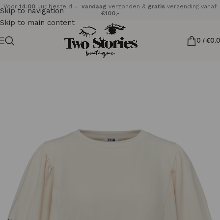
Voor
14:00
uur besteld =
vandaag
verzonden &
gratis
verzending vanaf
Skip to navigation
€100,-
Skip to main content
0
/
€
0,