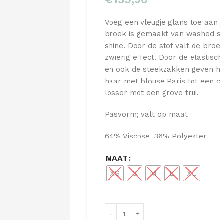
Voeg een vleugje glans toe aan 
broek is gemaakt van washed sa
shine. Door de stof valt de bro
zwierig effect. Door de elastis
en ook de steekzakken geven ha
haar met blouse Paris tot een c
losser met een grove trui.
Pasvorm; valt op maat
64% Viscose, 36% Polyester
MAAT
XS
S
M
L
XL