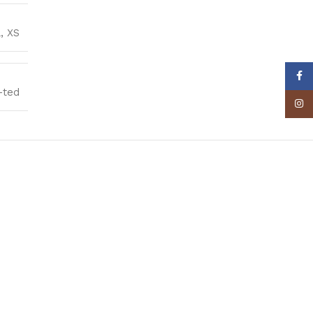
L
,
XS
Face
-ted
Insta