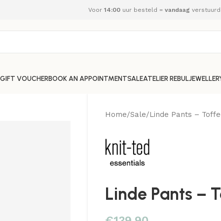
Voor
14:00
uur besteld =
vandaag
verstuurd
GIFT VOUCHER
BOOK AN APPOINTMENT
SALE
ATELIER REBUL
JEWELLER
Home
Sale
Linde Pants – Toff
Linde Pants – 
€
139,90