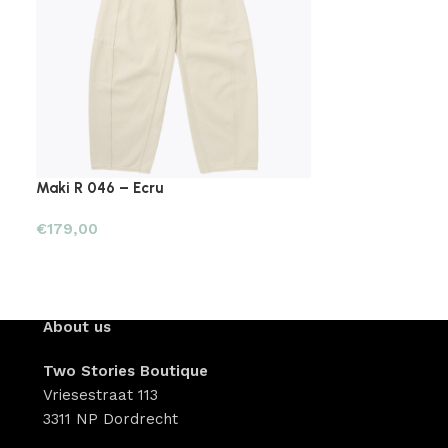
Maki R 046 – Ecru
Oliver Oversiz
€
179,00
€
165,00
About us
Two Stories Boutique
Vriesestraat 113
3311 NP Dordrecht