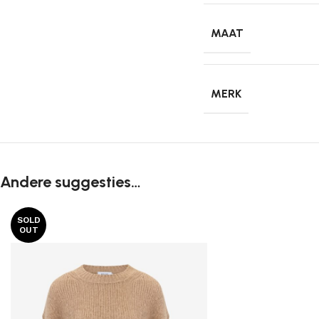
MAAT
MERK
Andere suggesties…
SOLD
OUT