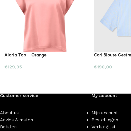
Alaria Top – Orange
Carl Blouse Gestr
€
129,95
€
190,00
Customer service
My account
About us
Mijn account
Advies & maten
Bestellingen
Betalen
Verlanglijst