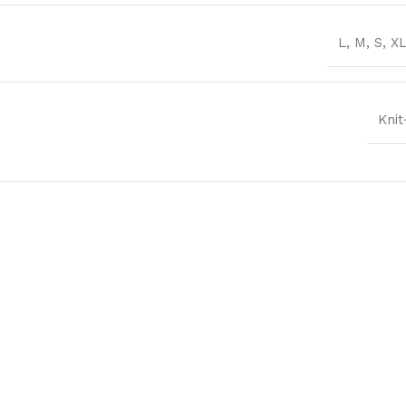
L
,
M
,
S
,
X
Knit