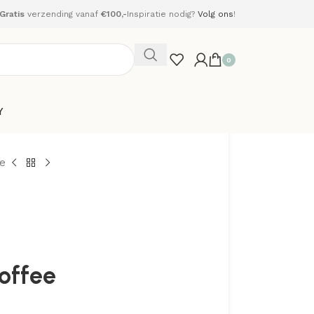
Gratis
verzending vanaf
€100,-
Inspiratie nodig?
Volg ons
!
0
Y
ee
Toffee