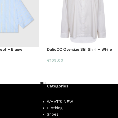
eept – Blauw
DaliaCC Oversize Slit Shirt – White
€
109,00
Categories
WHAT’S NEW
Clothing
Shoes