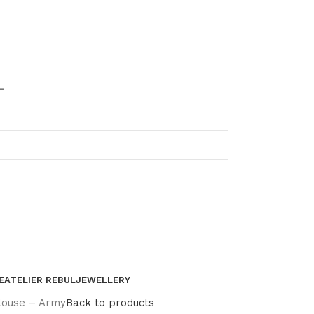
-
E
ATELIER REBUL
JEWELLERY
louse – Army
Back to products