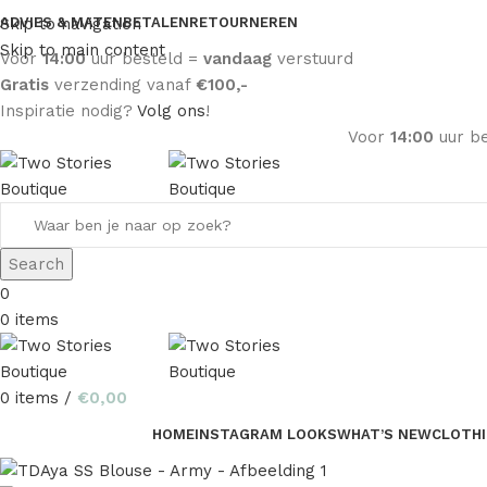
Skip to navigation
ADVIES & MATEN
BETALEN
RETOURNEREN
Skip to main content
Voor
14:00
uur besteld =
vandaag
verstuurd
Gratis
verzending vanaf
€100,-
Inspiratie nodig?
Volg ons
!
Voor
14:00
uur b
Search
0
0
items
0
items
/
€
0,00
HOME
INSTAGRAM LOOKS
WHAT’S NEW
CLOTH