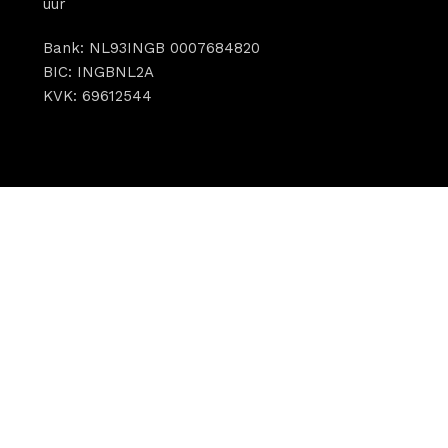
uur
Bank: NL93INGB 0007684820
BIC: INGBNL2A
KVK: 69612544