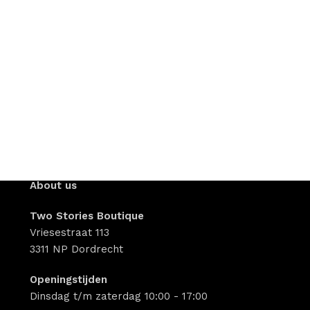
About us
Two Stories Boutique
Vriesestraat 113
3311 NP Dordrecht
Openingstijden
Dinsdag t/m zaterdag 10:00 - 17:00