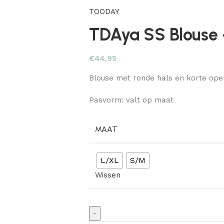
TOODAY
TDAya SS Blouse
€
44,95
Blouse met ronde hals en korte op
Pasvorm: valt op maat
MAAT
L/XL
S/M
Wissen