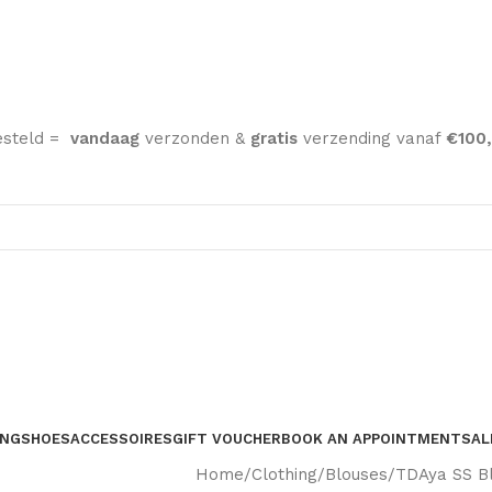
esteld =
vandaag
verzonden &
gratis
verzending vanaf
€100,
ING
SHOES
ACCESSOIRES
GIFT VOUCHER
BOOK AN APPOINTMENT
SAL
Home
Clothing
Blouses
TDAya SS B