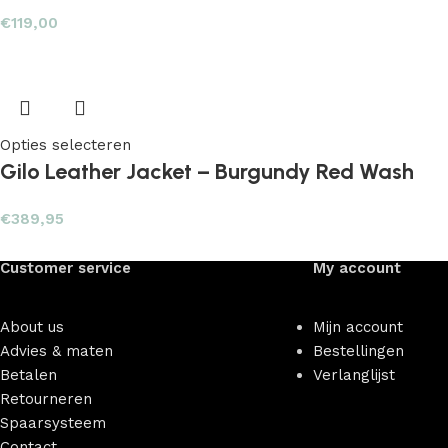
€
119,00
Opties selecteren
Gilo Leather Jacket – Burgundy Red Wash
€
389,95
Customer service
My account
About us
Mijn account
Advies & maten
Bestellingen
Betalen
Verlanglijst
Retourneren
Spaarsysteem
Contact